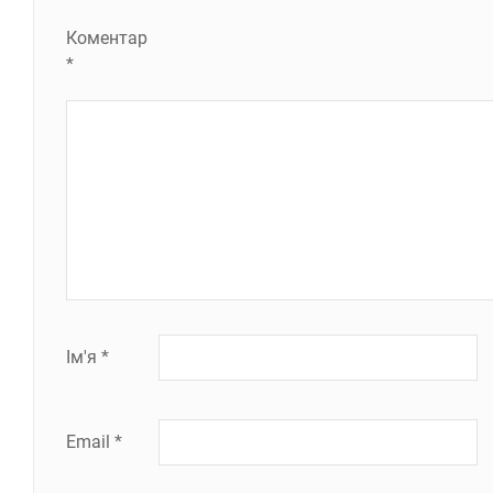
Коментар
*
Ім'я
*
Email
*