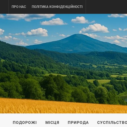
Skip
ПРО НАС
ПОЛІТИКА КОНФІДЕНЦІЙНОСТІ
to
content
UKRAINE-
ПОДОРОЖI ПО УКРАЇНІ
ПОДОРОЖІ
МІСЦЯ
ПРИРОДА
СУСПІЛЬСТВ