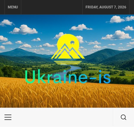
Skip
MENU
FRIDAY, AUGUST 7, 2026
to
content
UKRAINE-IS
ПОДОРОЖI ПО УКРАЇНІ
Primary
Menu