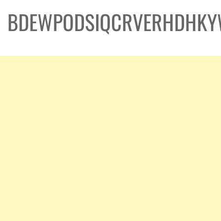
BDEWPODSIQCRVERHDHKY