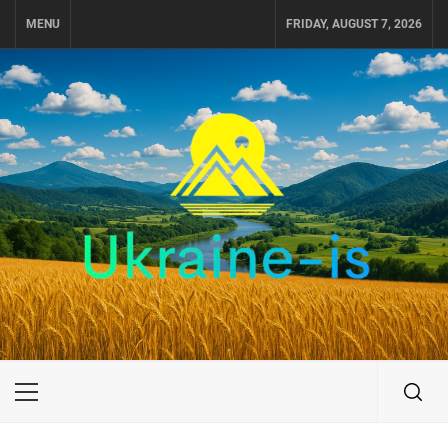
Skip
MENU
FRIDAY, AUGUST 7, 2026
to
content
UKRAINE-IS
ПОДОРОЖI ПО УКРАЇНІ
Primary
Menu