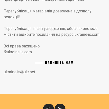
Перепублікація матеріалів дозволена з дозволу
редакції!
Перепублікація, після узгодження, обов’язково має
містити відкрите посилання на ресурс ukraine-is.com
Всі права захищено
©ukraine-is.com
НАПИШІТЬ НАМ
ukraine-is@ukr.net
Instagram
Кіномандри