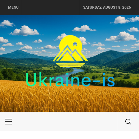
Skip
MENU
SATURDAY, AUGUST 8, 2026
to
content
UKRAINE-IS
ПОДОРОЖI ПО УКРАЇНІ
Primary
Menu