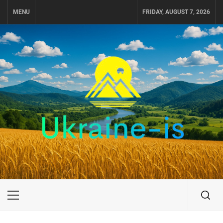
Skip
MENU
FRIDAY, AUGUST 7, 2026
to
content
UKRAINE-IS
ПОДОРОЖI ПО УКРАЇНІ
Primary
Menu