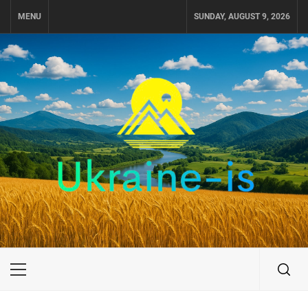
Skip
MENU
SUNDAY, AUGUST 9, 2026
to
content
UKRAINE-IS
ПОДОРОЖI ПО УКРАЇНІ
Primary
Menu