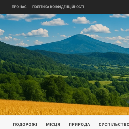
Skip
ПРО НАС
ПОЛІТИКА КОНФІДЕНЦІЙНОСТІ
to
content
UKRAINE-
ПОДОРОЖI ПО УКРАЇНІ
ПОДОРОЖІ
МІСЦЯ
ПРИРОДА
СУСПІЛЬСТВ