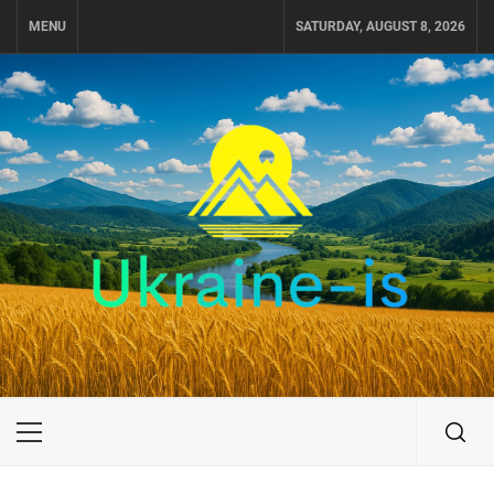
Skip
MENU
SATURDAY, AUGUST 8, 2026
to
content
UKRAINE-IS
ПОДОРОЖI ПО УКРАЇНІ
Primary
Menu