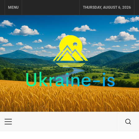
Skip
MENU
THURSDAY, AUGUST 6, 2026
to
content
UKRAINE-IS
ПОДОРОЖI ПО УКРАЇНІ
Primary
Menu