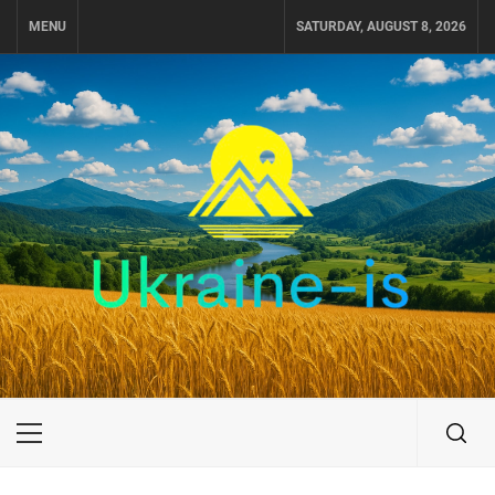
Skip
MENU
SATURDAY, AUGUST 8, 2026
to
content
UKRAINE-IS
ПОДОРОЖI ПО УКРАЇНІ
Primary
Menu