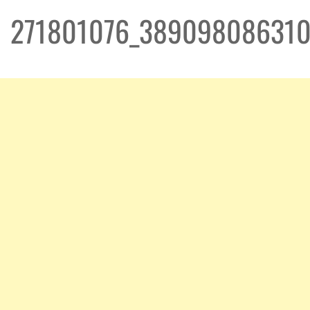
271801076_389098086310