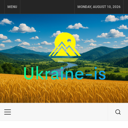
Skip
MENU
MONDAY, AUGUST 10, 2026
to
content
UKRAINE-IS
ПОДОРОЖI ПО УКРАЇНІ
Primary
Menu