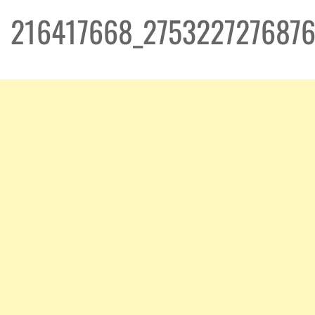
216417668_275322727687