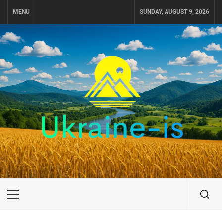
Skip
MENU
SUNDAY, AUGUST 9, 2026
to
content
UKRAINE-IS
ПОДОРОЖI ПО УКРАЇНІ
Primary
Menu