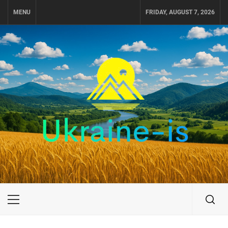
Skip
MENU
FRIDAY, AUGUST 7, 2026
to
content
UKRAINE-IS
ПОДОРОЖI ПО УКРАЇНІ
Primary
Menu