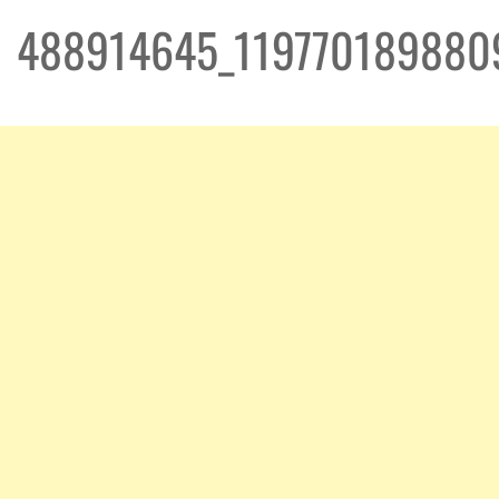
488914645_119770189880