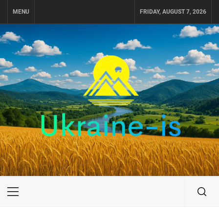
Skip
MENU
FRIDAY, AUGUST 7, 2026
to
content
UKRAINE-IS
ПОДОРОЖI ПО УКРАЇНІ
Primary
Menu