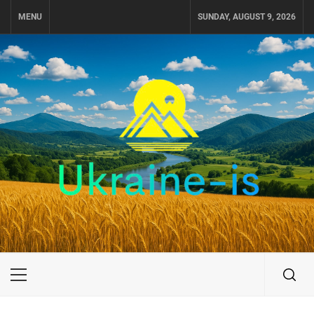
Skip
MENU
SUNDAY, AUGUST 9, 2026
to
content
UKRAINE-IS
ПОДОРОЖI ПО УКРАЇНІ
Primary
Menu