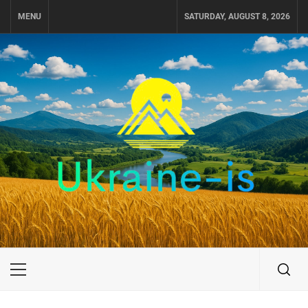
Skip
MENU
SATURDAY, AUGUST 8, 2026
to
content
UKRAINE-IS
ПОДОРОЖI ПО УКРАЇНІ
Primary
Menu