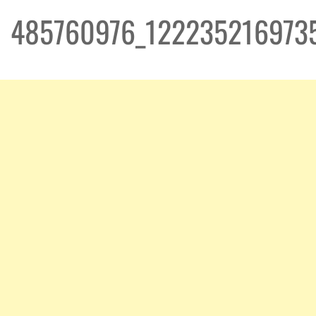
485760976_122235216973