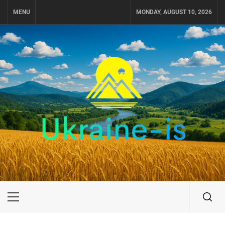
Skip
MENU
MONDAY, AUGUST 10, 2026
to
content
UKRAINE-IS
ПОДОРОЖI ПО УКРАЇНІ
Primary
Menu