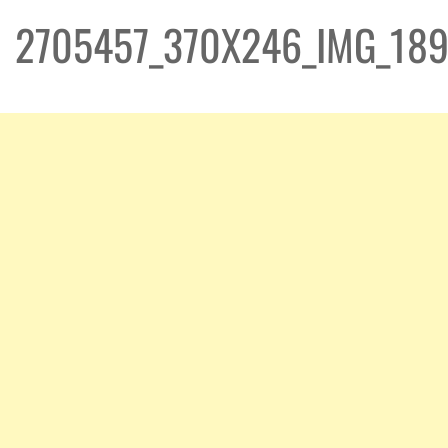
2705457_370X246_IMG_18