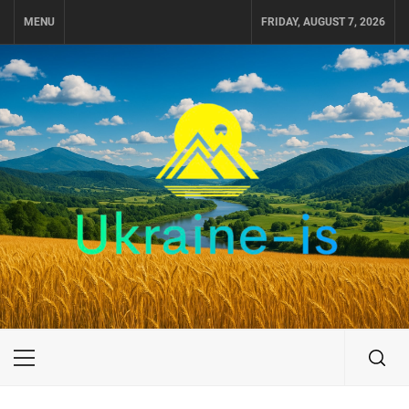
Skip
MENU
FRIDAY, AUGUST 7, 2026
to
content
UKRAINE-IS
ПОДОРОЖI ПО УКРАЇНІ
Primary
Menu