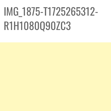
IMG_1875-T1725265312-
R1H1080Q90ZC3