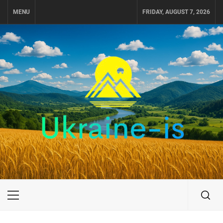
Skip
MENU
FRIDAY, AUGUST 7, 2026
to
content
UKRAINE-IS
ПОДОРОЖI ПО УКРАЇНІ
Primary
Menu