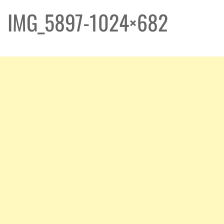
IMG_5897-1024×682