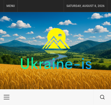
Skip
MENU
SATURDAY, AUGUST 8, 2026
to
content
UKRAINE-IS
ПОДОРОЖI ПО УКРАЇНІ
Primary
Menu