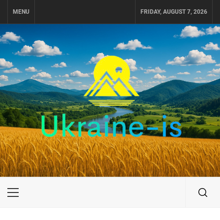
Skip
MENU
FRIDAY, AUGUST 7, 2026
to
content
UKRAINE-IS
ПОДОРОЖI ПО УКРАЇНІ
Primary
Menu