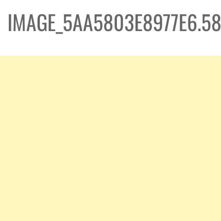
IMAGE_5AA5803E8977E6.58