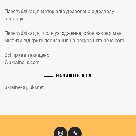
Перепублікація матеріалів дозволена з дозволу
редакції!
Перепублікація, після узгодження, обов’язково має
містити відкрите посилання на ресурс ukraine-is.com
Всі права захищено
©ukraine-is.com
НАПИШІТЬ НАМ
ukraine-is@ukr.net
Instagram
Кіномандри