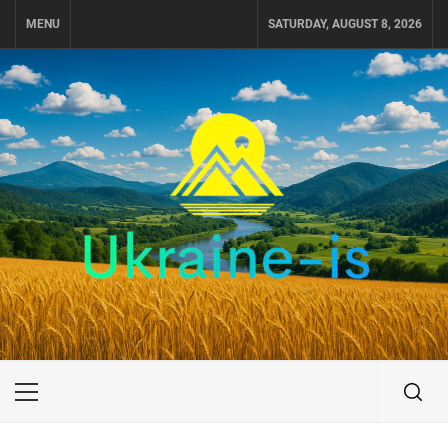
Skip
MENU
SATURDAY, AUGUST 8, 2026
to
content
UKRAINE-IS
ПОДОРОЖI ПО УКРАЇНІ
Primary
Menu