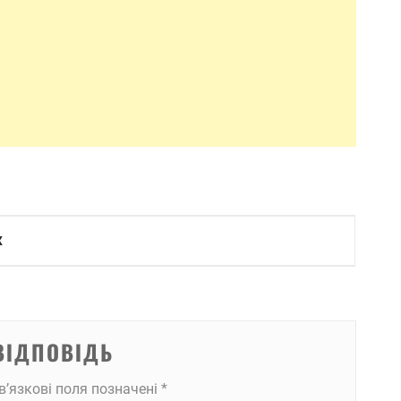
Х
ВІДПОВІДЬ
в’язкові поля позначені
*