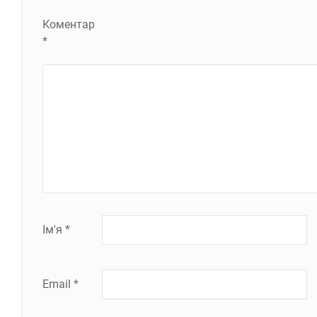
Коментар
*
Ім'я
*
Email
*