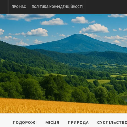
Skip
ПРО НАС
ПОЛІТИКА КОНФІДЕНЦІЙНОСТІ
to
content
UKRAINE-
ПОДОРОЖI ПО УКРАЇНІ
ПОДОРОЖІ
МІСЦЯ
ПРИРОДА
СУСПІЛЬСТВ