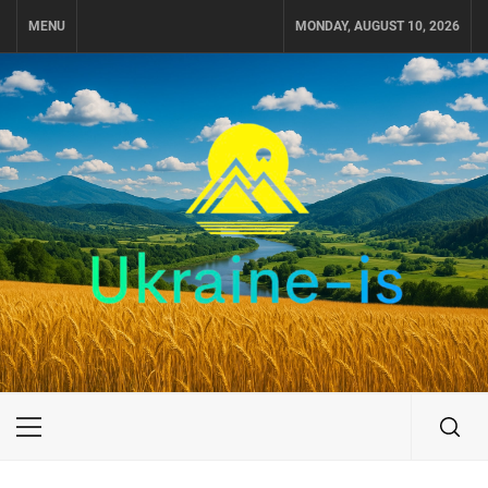
Skip
MENU
MONDAY, AUGUST 10, 2026
to
content
UKRAINE-IS
ПОДОРОЖI ПО УКРАЇНІ
Primary
Menu