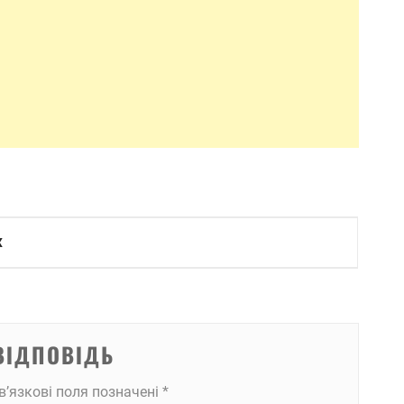
Х
ВІДПОВІДЬ
в’язкові поля позначені
*