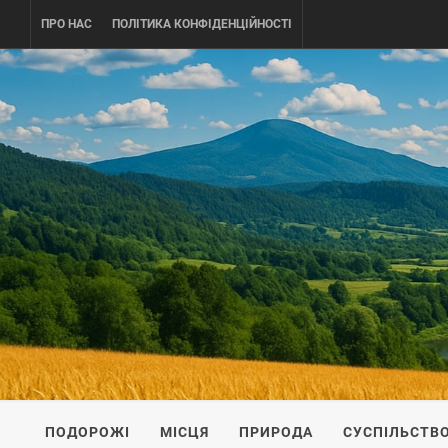
Skip
ПРО НАС
ПОЛІТИКА КОНФІДЕНЦІЙНОСТІ
to
content
UKRAINE-
ПОДОРОЖI ПО УКРАЇНІ
ПОДОРОЖІ
МІСЦЯ
ПРИРОДА
СУСПІЛЬСТВ