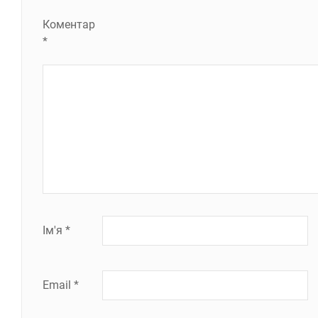
Коментар
*
Ім'я
*
Email
*