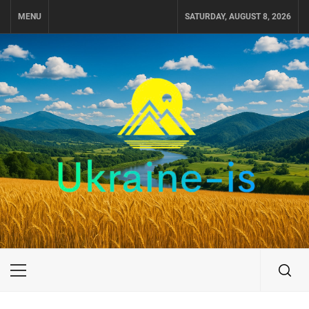
Skip
MENU
SATURDAY, AUGUST 8, 2026
to
content
UKRAINE-IS
ПОДОРОЖI ПО УКРАЇНІ
Primary
Menu