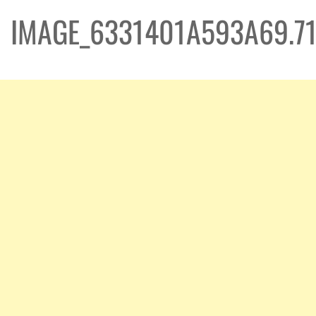
IMAGE_6331401A593A69.7