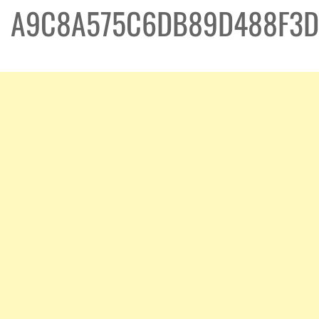
A9C8A575C6DB89D488F3D