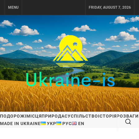
Skip
MENU
FRIDAY, AUGUST 7, 2026
to
content
UKRAINE-IS
ПОДОРОЖI ПО УКРАЇНІ
ПОДОРОЖІ
МІСЦЯ
ПРИРОДА
СУСПІЛЬСТВО
ІСТОРІЯ
РОЗВАГИ
MADE IN UKRAINE
УКР
РУС
EN