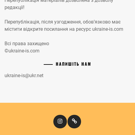
Перепублікація матеріалів дозволена з дозволу
редакції!
Перепублікація, після узгодження, обов’язково має
містити відкрите посилання на ресурс ukraine-is.com
Всі права захищено
©ukraine-is.com
НАПИШІТЬ НАМ
ukraine-is@ukr.net
Instagram
Кіномандри