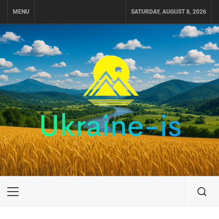
Skip
MENU
SATURDAY, AUGUST 8, 2026
to
content
UKRAINE-IS
ПОДОРОЖI ПО УКРАЇНІ
Primary
Menu