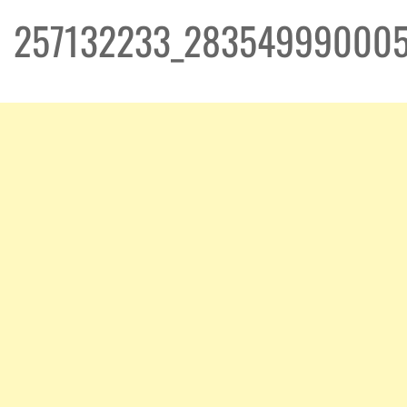
257132233_283549990005