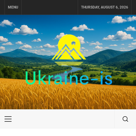
Skip
MENU
THURSDAY, AUGUST 6, 2026
to
content
UKRAINE-IS
ПОДОРОЖI ПО УКРАЇНІ
Primary
Menu