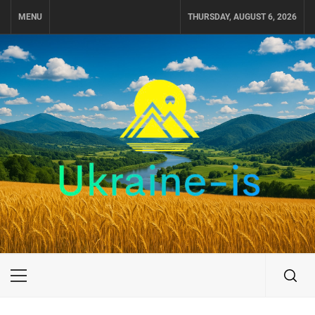
Skip
MENU
THURSDAY, AUGUST 6, 2026
to
content
UKRAINE-IS
ПОДОРОЖI ПО УКРАЇНІ
Primary
Menu