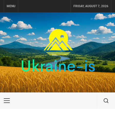
Skip
MENU
FRIDAY, AUGUST 7, 2026
to
content
UKRAINE-IS
ПОДОРОЖI ПО УКРАЇНІ
Primary
Menu