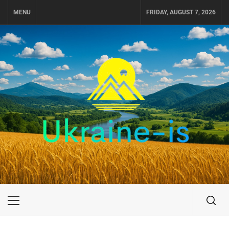
Skip
MENU
FRIDAY, AUGUST 7, 2026
to
content
UKRAINE-IS
ПОДОРОЖI ПО УКРАЇНІ
Primary
Menu