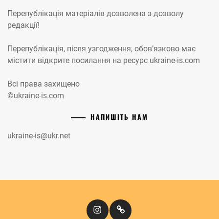
Перепублікація матеріалів дозволена з дозволу
редакції!
Перепублікація, після узгодження, обов’язково має
містити відкрите посилання на ресурс ukraine-is.com
Всі права захищено
©ukraine-is.com
НАПИШІТЬ НАМ
ukraine-is@ukr.net
Instagram
Кіномандри