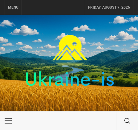
Skip
MENU
FRIDAY, AUGUST 7, 2026
to
content
UKRAINE-IS
ПОДОРОЖI ПО УКРАЇНІ
Primary
Menu