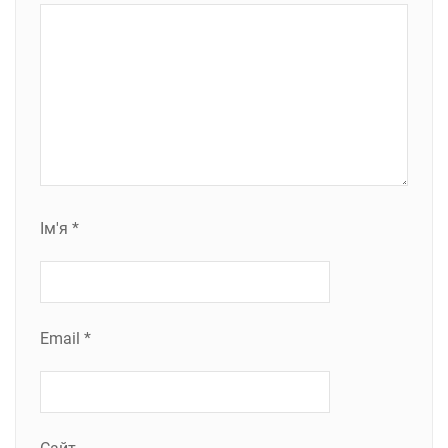
Ім'я
*
Email
*