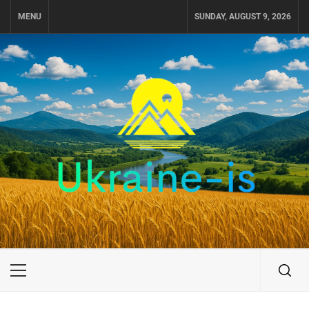
Skip
MENU
SUNDAY, AUGUST 9, 2026
to
content
UKRAINE-IS
ПОДОРОЖI ПО УКРАЇНІ
Primary
Menu