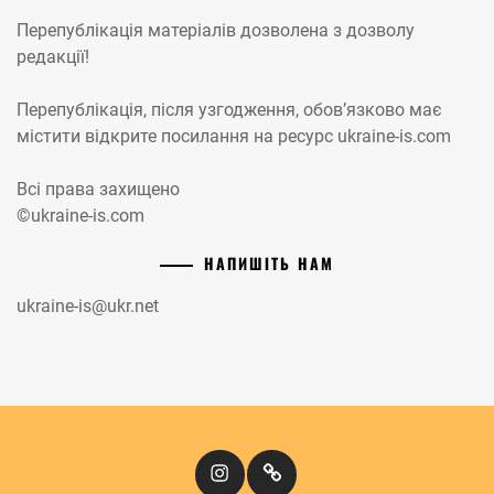
Перепублікація матеріалів дозволена з дозволу
редакції!
Перепублікація, після узгодження, обов’язково має
містити відкрите посилання на ресурс ukraine-is.com
Всі права захищено
©ukraine-is.com
НАПИШІТЬ НАМ
ukraine-is@ukr.net
Instagram
Кіномандри