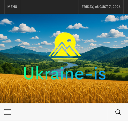
Skip
MENU
FRIDAY, AUGUST 7, 2026
to
content
UKRAINE-IS
ПОДОРОЖI ПО УКРАЇНІ
Primary
Menu