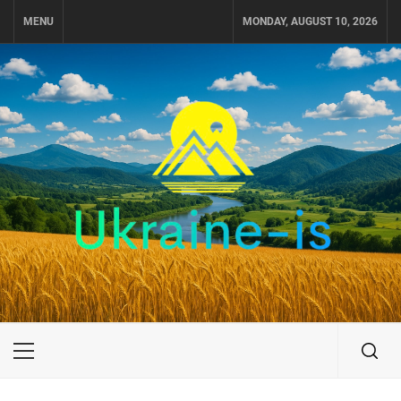
Skip
MENU
MONDAY, AUGUST 10, 2026
to
content
UKRAINE-IS
ПОДОРОЖI ПО УКРАЇНІ
Primary
Menu