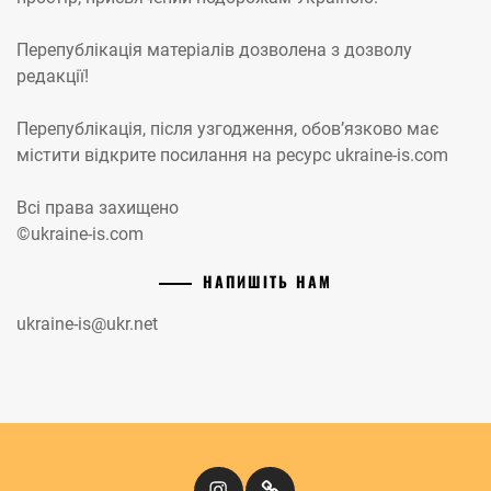
Перепублікація матеріалів дозволена з дозволу
редакції!
Перепублікація, після узгодження, обов’язково має
містити відкрите посилання на ресурс ukraine-is.com
Всі права захищено
©ukraine-is.com
НАПИШІТЬ НАМ
ukraine-is@ukr.net
Instagram
Кіномандри