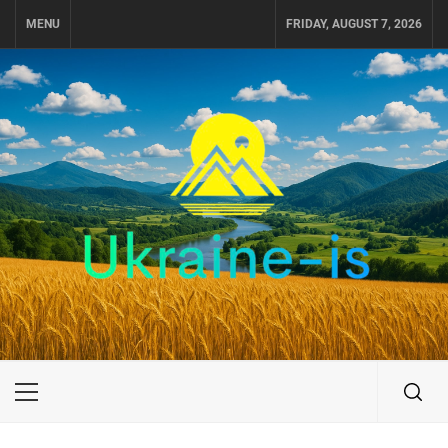
Skip
MENU
FRIDAY, AUGUST 7, 2026
to
content
UKRAINE-IS
ПОДОРОЖI ПО УКРАЇНІ
Primary
Menu