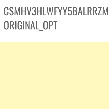
CSMHV3HLWFYY5BALRRZM
ORIGINAL_OPT