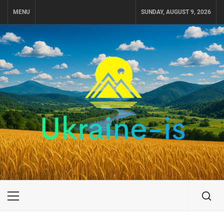
Skip
MENU
SUNDAY, AUGUST 9, 2026
to
content
UKRAINE-IS
ПОДОРОЖI ПО УКРАЇНІ
Primary
Menu