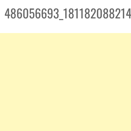
486056693_181182088214