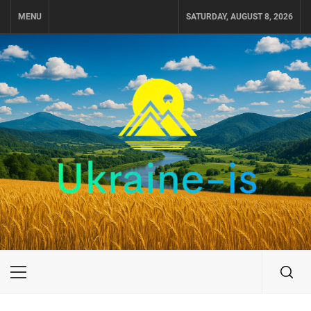
Skip
MENU
SATURDAY, AUGUST 8, 2026
to
content
UKRAINE-IS
ПОДОРОЖI ПО УКРАЇНІ
Primary
Menu