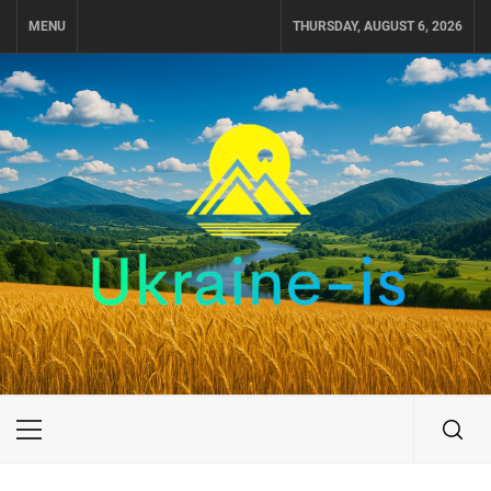
Skip
MENU
THURSDAY, AUGUST 6, 2026
to
content
UKRAINE-IS
ПОДОРОЖI ПО УКРАЇНІ
Primary
Menu