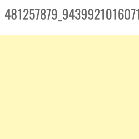
481257879_943992101607