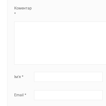
Коментар
*
Ім'я
*
Email
*