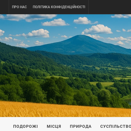
Skip
ПРО НАС
ПОЛІТИКА КОНФІДЕНЦІЙНОСТІ
to
content
UKRAINE-
ПОДОРОЖI ПО УКРАЇНІ
ПОДОРОЖІ
МІСЦЯ
ПРИРОДА
СУСПІЛЬСТВ