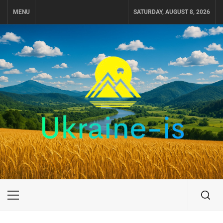
Skip
MENU
SATURDAY, AUGUST 8, 2026
to
content
UKRAINE-IS
ПОДОРОЖI ПО УКРАЇНІ
Primary
Menu