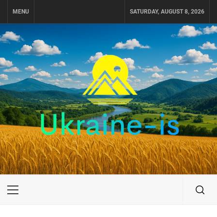
Skip
MENU
SATURDAY, AUGUST 8, 2026
to
content
UKRAINE-IS
ПОДОРОЖI ПО УКРАЇНІ
Primary
Menu