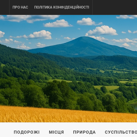
Skip
ПРО НАС
ПОЛІТИКА КОНФІДЕНЦІЙНОСТІ
to
content
UKRAINE-
ПОДОРОЖI ПО УКРАЇНІ
ПОДОРОЖІ
МІСЦЯ
ПРИРОДА
СУСПІЛЬСТВ