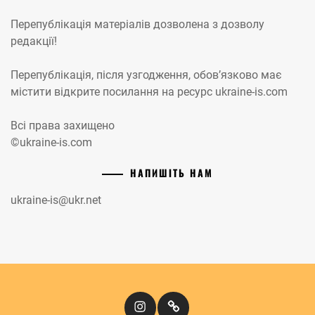
Перепублікація матеріалів дозволена з дозволу
редакції!
Перепублікація, після узгодження, обов’язково має
містити відкрите посилання на ресурс ukraine-is.com
Всі права захищено
©ukraine-is.com
НАПИШІТЬ НАМ
ukraine-is@ukr.net
Instagram
Кіномандри