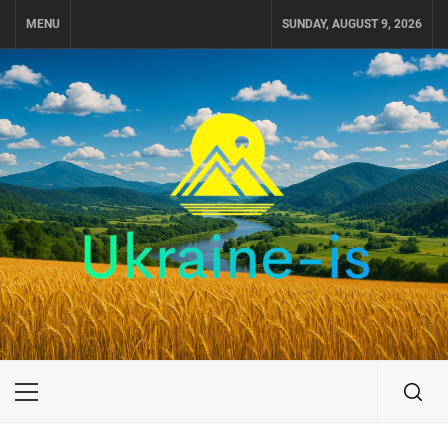
Skip
MENU
SUNDAY, AUGUST 9, 2026
to
content
UKRAINE-IS
ПОДОРОЖI ПО УКРАЇНІ
Primary
Menu