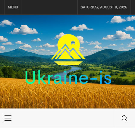
Skip
MENU
SATURDAY, AUGUST 8, 2026
to
content
UKRAINE-IS
ПОДОРОЖI ПО УКРАЇНІ
Primary
Menu