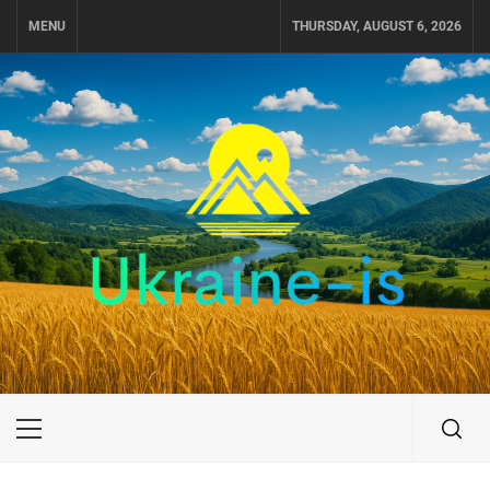
Skip
MENU
THURSDAY, AUGUST 6, 2026
to
content
UKRAINE-IS
ПОДОРОЖI ПО УКРАЇНІ
Primary
Menu