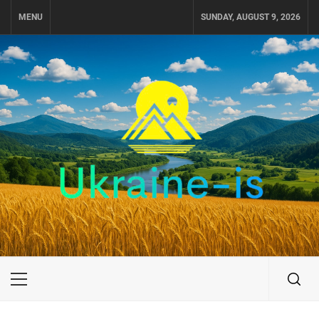
Skip
MENU
SUNDAY, AUGUST 9, 2026
to
content
UKRAINE-IS
ПОДОРОЖI ПО УКРАЇНІ
Primary
Menu