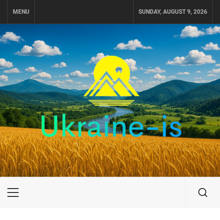
Skip
MENU
SUNDAY, AUGUST 9, 2026
to
content
UKRAINE-IS
ПОДОРОЖI ПО УКРАЇНІ
Primary
Menu