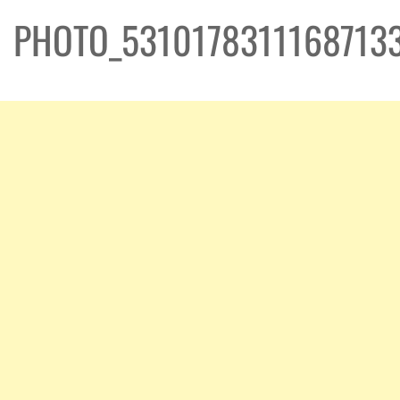
PHOTO_5310178311168713