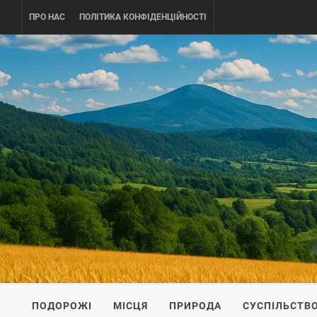
Skip
ПРО НАС
ПОЛІТИКА КОНФІДЕНЦІЙНОСТІ
to
content
UKRAINE-
ПОДОРОЖI ПО УКРАЇНІ
ПОДОРОЖІ
МІСЦЯ
ПРИРОДА
СУСПІЛЬСТВ