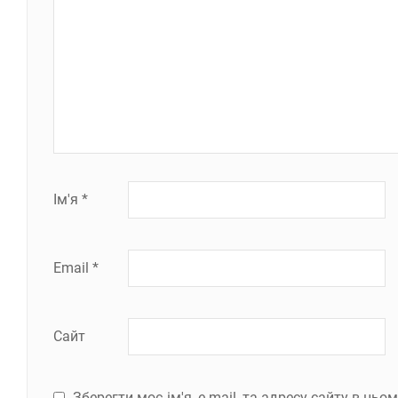
Ім'я
*
Email
*
Сайт
Зберегти моє ім'я, e-mail, та адресу сайту в ць